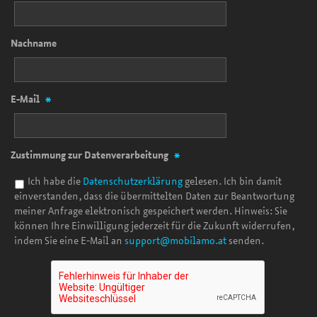
Nachname
E-Mail
*
Zustimmung zur Datenverarbeitung
*
Ich habe die
Datenschutzerklärung
gelesen. Ich bin damit
einverstanden, dass die übermittelten Daten zur Beantwortung
meiner Anfrage elektronisch gespeichert werden. Hinweis: Sie
können Ihre Einwilligung jederzeit für die Zukunft widerrufen,
indem Sie eine E-Mail an
support@mobilamo.at
senden.