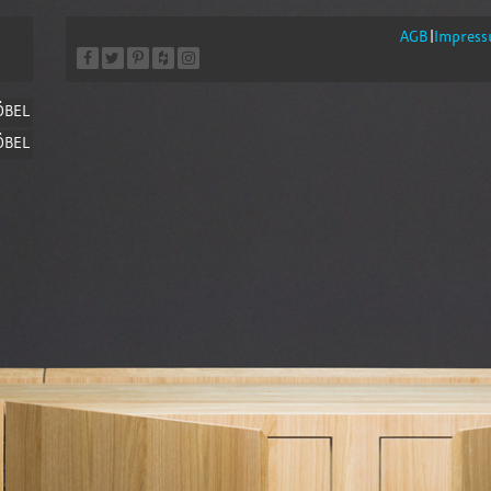
AGB
Impres
BEL
ÖBEL